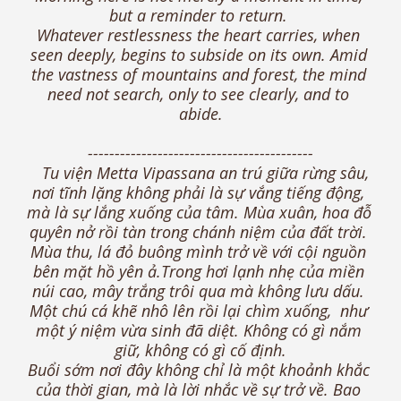
but a reminder to return. 
Whatever restlessness the heart carries, when 
seen deeply, begins to subside on its own. Amid 
the vastness of mountains and forest, the mind 
need not search, only to see clearly, and to 
abide.
------------------------------------------
   Tu viện Metta Vipassana an trú giữa rừng sâu, 
nơi tĩnh lặng không phải là sự vắng tiếng động, 
mà là sự lắng xuống của tâm. Mùa xuân, hoa đỗ 
quyên nở rồi tàn trong chánh niệm của đất trời. 
Mùa thu, lá đỏ buông mình trở về với cội nguồn 
bên mặt hồ yên ả.Trong hơi lạnh nhẹ của miền 
núi cao, mây trắng trôi qua mà không lưu dấu. 
Một chú cá khẽ nhô lên rồi lại chìm xuống,  như 
một ý niệm vừa sinh đã diệt. Không có gì nắm 
giữ, không có gì cố định.
Buổi sớm nơi đây không chỉ là một khoảnh khắc 
của thời gian, mà là lời nhắc về sự trở về. Bao 