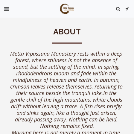
ABOUT
Metta Vipassana Monastery rests within a deep 
forest, where stillness is not the absence of 
sound, but the settling of the mind. In spring, 
rhododendrons bloom and fade within the 
mindfulness of heaven and earth. In autumn, 
crimson leaves release themselves, returning to 
their source beside the tranquil lake.In the 
gentle chill of the high mountains, white clouds 
drift without leaving a trace. A fish rises briefly 
and sinks again, like a thought just arisen, 
already passing away. Nothing can be held. 
Nothing remains fixed.
Morning here is not merely a moment in time, 